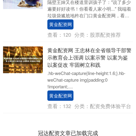
隔壁王婶又在楼道里训孩子了："说了多少
遍要好好读书！你看看人家小明..." 我端着
垃圾袋尴尬地杵在门口黄金配资网，看着
12岁的男孩把头埋进肩膀，校服领子都被
黄金配资网
攥出....
查看：
120
分类：
股票配资推荐
黄金配资网 王忠林在全省领导干部警
示教育会上强调 以案示警 以案为鉴
以案促改 牢固树立和践
.hb-weChat-capture{line-height:1.6;}.hb-
weChat-capture img{padding:0
!important;....
黄金配资网
查看：
132
分类：
配资免费体验平台
冠达配资文章已加载完成