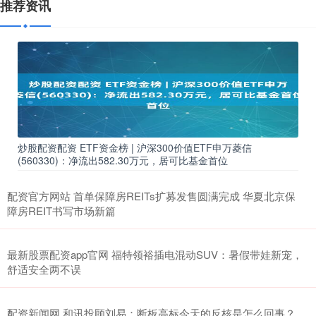
推荐资讯
炒股配资配资 ETF资金榜 | 沪深300价值ETF申万菱信
(560330)：净流出582.30万元，居可比基金首位
配资官方网站 首单保障房REITs扩募发售圆满完成 华夏北京保
障房REIT书写市场新篇
最新股票配资app官网 福特领裕插电混动SUV：暑假带娃新宠，
舒适安全两不误
配资新闻网 和讯投顾刘易：断板高标今天的反核是怎么回事？