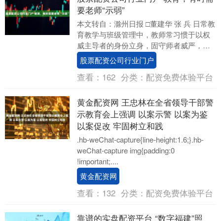
要老师“示弱”
本文转自：滁州日报 □董建华 张 兵 日常教
育教学与班级管理中，教师常习惯于以权
威主导者的身份立身，固守师者威严，凡
事不肯轻易退让、低头妥协。其实真正有
股票配资公司行业门户
格局、有....
查看：
162
分类：
配资免费体验平台
黄金配资网 王忠林在全省领导干部警
示教育会上强调 以案示警 以案为鉴
以案促改 牢固树立和践
.hb-weChat-capture{line-height:1.6;}.hb-
weChat-capture img{padding:0
!important;....
黄金配资网
查看：
132
分类：
配资免费体验平台
靠谱的实盘配资平台 “数字福建”照