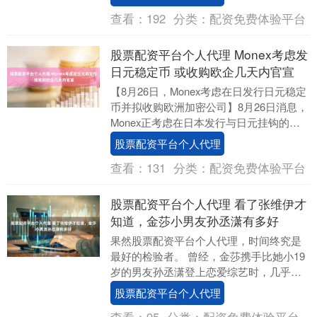
月....
查看：
192
分类：
配资免费体验平台
股票配资平台个人代理 Monex考虑发
日元稳定币 或收购欧企几天内官宣
【8月26日，Monex考虑在日发行日元稳定
币并拟收购欧洲加密公司】8月26日消息，
Monex正考虑在日本发行与日元挂钩的稳
定币。其董事长Matsumoto透露....
股票配资平台个人代理
查看：
131
分类：
配资免费体验平台
股票配资平台个人代理 看了张维伊才
知道，金莎小男友孙丞潇有多好
果然股票配资平台个人代理，时间终究是
最好的检验者。 曾经，金莎携手比她小19
岁的男友孙丞潇登上恋爱综艺时，几乎无
人看好。舆论一边倒地唱衰：金莎被冠
股票配资平台个人代理
上“傻白甜”的....
查看：
95
分类：
配资免费体验平台