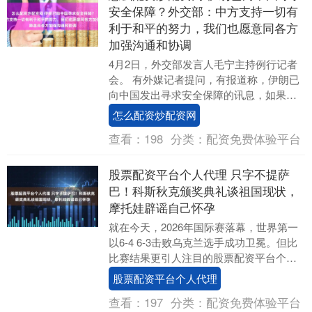
安全保障？外交部：中方支持一切有
利于和平的努力，我们也愿意同各方
加强沟通和协调
4月2日，外交部发言人毛宁主持例行记者
会。 有外媒记者提问，有报道称，伊朗已
向中国发出寻求安全保障的讯息，如果这
些保障能够得到提供，或能达成停火协
怎么配资炒配资网
议。伊朗是否已....
查看：
198
分类：
配资免费体验平台
股票配资平台个人代理 只字不提萨
巴！科斯秋克颁奖典礼谈祖国现状，
摩托娃辟谣自己怀孕
就在今天，2026年国际赛落幕，世界第一
以6-4 6-3击败乌克兰选手成功卫冕。但比
比赛结果更引人注目的股票配资平台个人
代理，是后者在颁奖仪式上那番充满争议
股票配资平台个人代理
性的....
查看：
197
分类：
配资免费体验平台