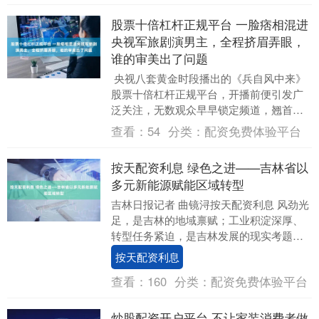
股票十倍杠杆正规平台 一脸痞相混进
央视军旅剧演男主，全程挤眉弄眼，
谁的审美出了问题
央视八套黄金时段播出的《兵自风中来》
股票十倍杠杆正规平台，开播前便引发广
泛关注，无数观众早早锁定频道，翘首以
盼。 刘奕君、侯勇、李幼斌等实力派演员
查看：
54
分类：
配资免费体验平台
联袂出演，聚....
按天配资利息 绿色之进——吉林省以
多元新能源赋能区域转型
吉林日报记者 曲镜浔按天配资利息 风劲光
足，是吉林的地域禀赋；工业积淀深厚、
转型任务紧迫，是吉林发展的现实考题。
当低碳浪潮席卷而来，如何把得天独厚
按天配资利息
的“风光资源....
查看：
160
分类：
配资免费体验平台
炒股配资开户平台 不让家装消费者做