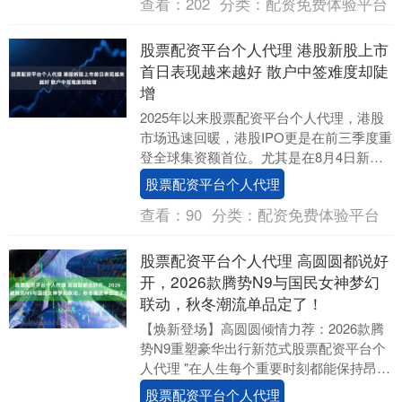
查看：
202
分类：
配资免费体验平台
股票配资平台个人代理 港股新股上市
首日表现越来越好 散户中签难度却陡
增
2025年以来股票配资平台个人代理，港股
市场迅速回暖，港股IPO更是在前三季度重
登全球集资额首位。尤其是在8月4日新股
定价机制改革新规正式实施后，港股新股
股票配资平台个人代理
上市首....
查看：
90
分类：
配资免费体验平台
股票配资平台个人代理 高圆圆都说好
开，2026款腾势N9与国民女神梦幻
联动，秋冬潮流单品定了！
【焕新登场】高圆圆倾情力荐：2026款腾
势N9重塑豪华出行新范式股票配资平台个
人代理 "在人生每个重要时刻都能保持昂扬
姿态"，这正是"腾势"二字蕴含的深意。9
股票配资平台个人代理