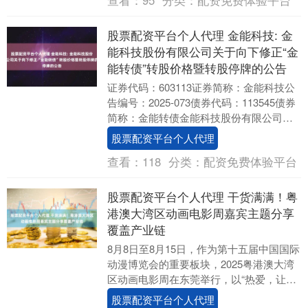
股票配资平台个人代理 金能科技: 金
能科技股份有限公司关于向下修正“金
能转债”转股价格暨转股停牌的公告
证券代码：603113证券简称：金能科技公
告编号：2025-073债券代码：113545债券
简称：金能转债金能科技股份有限公司关
于向下修正“金能转债”转股价格暨....
股票配资平台个人代理
查看：
118
分类：
配资免费体验平台
股票配资平台个人代理 干货满满！粤
港澳大湾区动画电影周嘉宾主题分享
覆盖产业链
8月8日至8月15日，作为第十五届中国国际
动漫博览会的重要板块，2025粤港澳大湾
区动画电影周在东莞举行，以“热爱，让想
象冲出银幕！”为主题股票配资平台个人代
股票配资平台个人代理