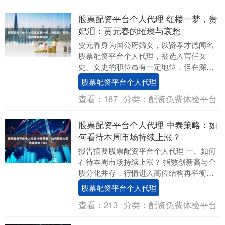
股票配资平台个人代理 红楼一梦，贵
妃泪：贾元春的璀璨与哀愁
贾元春身为国公府嫡女，以贤孝才德闻名
股票配资平台个人代理，被选入宫任女
史。女史的职位虽有一定地位，但在深宫
中，她仍只是众多女子之一。她十几岁便
股票配资平台个人代理
入宫，在漫长而孤独....
查看：
187
分类：
配资免费体验平台
股票配资平台个人代理 中泰策略：如
何看待本周市场持续上涨？
报告摘要股票配资平台个人代理 一、如何
看待本周市场持续上涨？ 指数创新高与个
股分化并存，行情进入高位结构再平衡阶
段。本周A股市场在指数层面延续强势，从
股票配资平台个人代理
主要指数表....
查看：
213
分类：
配资免费体验平台