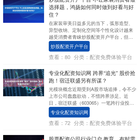
选择题，鸿扬如何同时做到好看与好
住？
在家装审美日益多元的当下，弧形造型、
异型收纳、定制化空间等个性化设计越来
越受消费者青睐炒股配资开户平台，但传
统家装模式下，设计图惊艳，落地效果打
炒股配资开户平台
折的痛点依旧存在....
查看：
80
分类：
配资免费体验平台
专业化配资知识网 跨界“追光” 股价抢
跑！宿迁联盛另有所谋？
光模块概念近期受到A股市场追捧，令不少
上市公司蠢蠢欲动，不惜跨界涉足。近
日，宿迁联盛（603065）一笔跨行业投资
光模块材料的交易引起市场高度关注。截
专业化配资知识网
至6月11....
查看：
72
分类：
配资免费体验平台
股票配资公司行业门户 教育，有时需