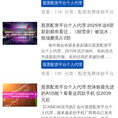
份声明中表示，航班将于18日晚恢复，原
股票配资平台个人代理
定于17日运营....
查看：
119
分类：
配资免费体验平台
股票配资平台个人代理 2025年这6部
新剧都有看过，《朝雪录》被说水，
敖瑞鹏竟占3部
每年都会有诸多新剧播出股票配资平
台个人代理，2015年也不例外。有的演员
凭借新剧升咖，有的结局烂尾被吐槽，甚
至有的热度太高被说水，以下这6部剧，
股票配资平台个人代理
分....
查看：
135
分类：
配资免费体验平台
股票配资平台个人代理 想体验最先进
的AI功能？看看这四款手机 仅2039
元起
【CNMO科技导购】如今股票配资平台个
人代理，越来越多的手机厂商将自己发布