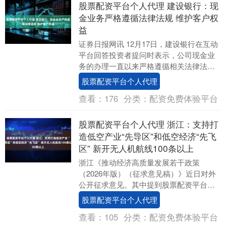
股票配资平台个人代理 建设银行：现
金业务严格遵循法律法规 维护客户权
益
证券日报网讯 12月17日，建设银行在互动
平台回答投资者提问时表示，公司现金业
务的办理一直以来严格遵循相关法律法
规，切实维护客户合法权益，欢迎广大客
股票配资平台个人代理
户监督。 （....
查看：
176
分类：
配资免费体验平台
股票配资平台个人代理 浙江：支持打
造低空产业“先导区”和低空经济“先飞
区” 新开无人机航线100条以上
浙江《推动经济高质量发展若干政策
（2026年版）（征求意见稿）》近日对外
公开征求意见。其中提到股票配资平台个
人代理股票配资平台个人代理，推动民航
股票配资平台个人代理
强省建设和低空经....
查看：
105
分类：
配资免费体验平台