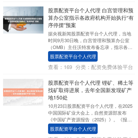
股票配资平台个人代理 白宫管理和预
算办公室指示各政府机构开始执行“有
序停摆”预案
据央视新闻股票配资平台个人代理，当地
时间9月30日晚，白宫管理和预算办公室
（OMB）主任沃特发布备忘录，指示各政
府机构开始执行其有序停摆的预案。沃特
股票配资平台个人代理
在美国政府资....
查看：
169
分类：
配资免费体验平台
股票配资平台个人代理 锂矿、稀土等
找矿取得进展，去年全国新发现矿产
地150处
10月23日股票配资平台个人代理，在2025
中国国际矿业大会上，自然资源部发布
《中国矿产资源报告（2025）》。《报
告》显示，2024年，我国地质勘查投资
股票配资平台个人代理
115....