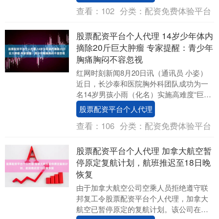
理....
查看：
102
分类：
配资免费体验平台
股票配资平台个人代理 14岁少年体内
摘除20斤巨大肿瘤 专家提醒：青少年
胸痛胸闷不容忽视
红网时刻新闻8月20日讯（通讯员 小姿）
近日，长沙泰和医院胸外科团队成功为一
名14岁男孩小雨（化名）实施高难度“巨大
纵隔肿瘤切除术”，从其右侧胸腔完整切除
股票配资平台个人代理
一枚体....
查看：
106
分类：
配资免费体验平台
股票配资平台个人代理 加拿大航空暂
停原定复航计划，航班推迟至18日晚
恢复
由于加拿大航空公司空乘人员拒绝遵守联
邦复工令股票配资平台个人代理，加拿大
航空已暂停原定的复航计划。该公司在一