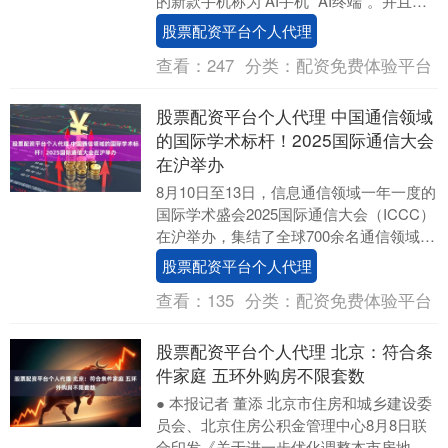
的新款手机称为“AI手机”“AI终端”。并且在
发布会上，各个手机厂商都会用大量篇幅
股票配资平台个人代理
去描....
查看：
247
分类：
配资免费体验平台
股票配资平台个人代理 中国通信领域
的国际学术标杆！2025国际通信大会
在沪举办
8月10日至13日，信息通信领域一年一度的
国际学术盛会2025国际通信大会（ICCC）
在沪举办，集结了全球700余名通信领域的
学者、产业界人士、研发工程师及青年....
股票配资平台个人代理
查看：
135
分类：
配资免费体验平台
股票配资平台个人代理 北京：符合条
件家庭 五环外购房不限套数
● 本报记者 董添 北京市住房和城乡建设委
员会、北京住房公积金管理中心8月8日联
合印发《关于进一步优化调整本市房地产