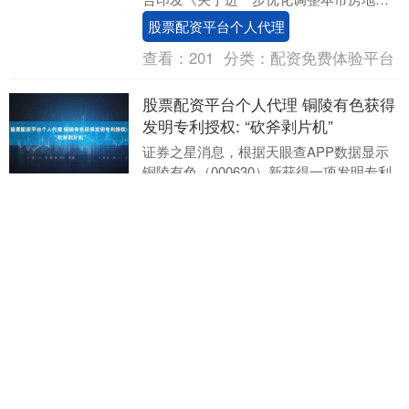
相关政策的通知》提出，符合条件家庭在
股票配资平台个人代理
北京市五....
查看：
201
分类：
配资免费体验平台
股票配资平台个人代理 铜陵有色获得
发明专利授权: “砍斧剥片机”
证券之星消息，根据天眼查APP数据显示
铜陵有色（000630）新获得一项发明专利
授权，专利名为“砍斧剥片机”，专利申请号
为CN202010878693.X股票配....
股票配资平台个人代理
查看：
182
分类：
配资免费体验平台
沪深京指数