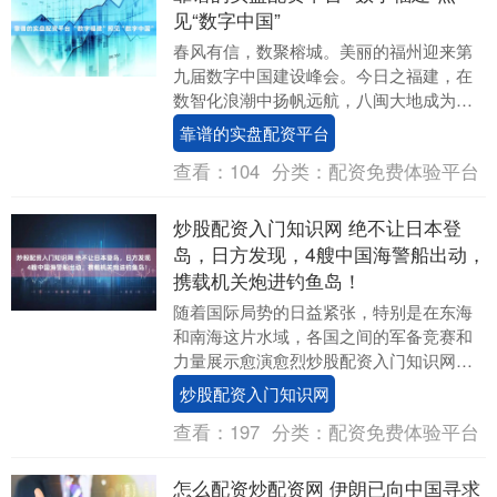
见“数字中国”
春风有信，数聚榕城。美丽的福州迎来第
九届数字中国建设峰会。今日之福建，在
数智化浪潮中扬帆远航，八闽大地成为数
字中国的创新高地。 “2000年我在福建工作
靠谱的实盘配资平台
时，作出....
查看：
104
分类：
配资免费体验平台
炒股配资入门知识网 绝不让日本登
岛，日方发现，4艘中国海警船出动，
携载机关炮进钓鱼岛！
随着国际局势的日益紧张，特别是在东海
和南海这片水域，各国之间的军备竞赛和
力量展示愈演愈烈炒股配资入门知识网，
几乎每一步都牵动着全球的神经。近期，
炒股配资入门知识网
位于日本那霸的海....
查看：
197
分类：
配资免费体验平台
怎么配资炒配资网 伊朗已向中国寻求