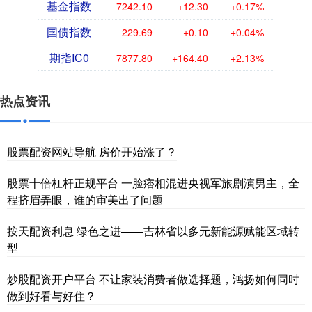
基金指数
7242.10
+12.30
+0.17%
国债指数
229.69
+0.10
+0.04%
期指IC0
7877.80
+164.40
+2.13%
热点资讯
股票配资网站导航 房价开始涨了？
股票十倍杠杆正规平台 一脸痞相混进央视军旅剧演男主，全
程挤眉弄眼，谁的审美出了问题
按天配资利息 绿色之进——吉林省以多元新能源赋能区域转
型
炒股配资开户平台 不让家装消费者做选择题，鸿扬如何同时
做到好看与好住？