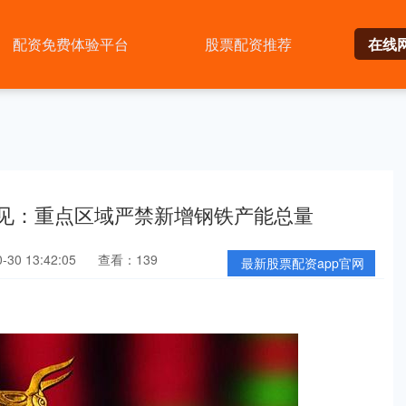
配资免费体验平台
股票配资推荐
在线
意见：重点区域严禁新增钢铁产能总量
30 13:42:05
查看：139
最新股票配资app官网