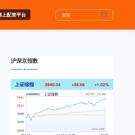
网上配资平台
沪深京指数
上证综指
3940.04
+39.68
+1.02%