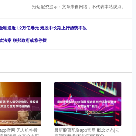
冠达配资提示：文章来自网络，不代表本站观点。
金额逼近1.2万亿港元 港股中长期上行趋势不改
款法案 联邦政府或将停摆
app官网 无人机空投
最新股票配资app官网 概念动态|云
塌坝运行 北京全力应
赛智联新增“智能医疗”概念