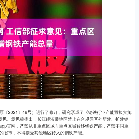
〔2021〕46号）进行了修订，研究形成了《钢铁行业产能置换实施
求意见。意见稿指出，长江经济带地区禁止在合规园区外新建、扩建钢
app官网，严禁从非重点区域向重点区域转移钢铁产能，严禁不同重
的省市，不得接受其他地区转入的钢铁产能。