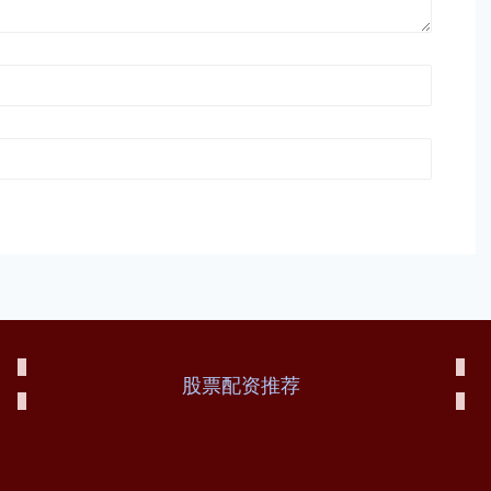
股票配资推荐