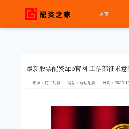
首页
最新股票配资app官网 工信部征求
来源：易宝配资
网站：冠达配资
日期：2025-10-