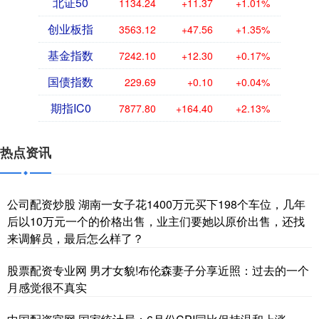
北证50
1134.24
+11.37
+1.01%
创业板指
3563.12
+47.56
+1.35%
基金指数
7242.10
+12.30
+0.17%
国债指数
229.69
+0.10
+0.04%
期指IC0
7877.80
+164.40
+2.13%
热点资讯
公司配资炒股 湖南一女子花1400万元买下198个车位，几年
后以10万元一个的价格出售，业主们要她以原价出售，还找
来调解员，最后怎么样了？
股票配资专业网 男才女貌!布伦森妻子分享近照：过去的一个
月感觉很不真实